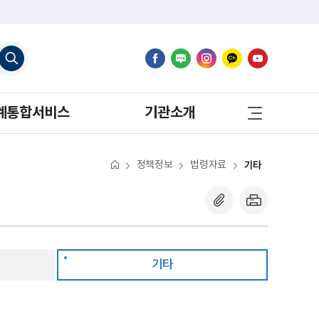
검
색
하
기
사
계통합서비스
기관소개
이
트
맵
바
로
정책정보
법령자료
기타
가
기
기타