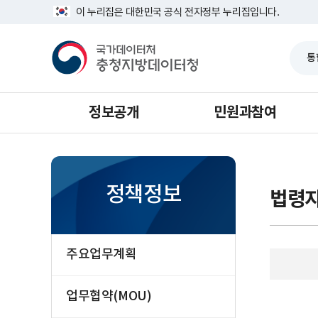
반
기
너
이 누리집은 대한민국 공식 전자정부 누리집입니다.
복
타
비
영
1639px
국
역
-
가
건
1180px
데
너
이
뛰
터
기
처
충
청
정보공개
민원과참여
지
방
데
이
터
청
정책정보
법령
주요업무계획
업무협약(MOU)