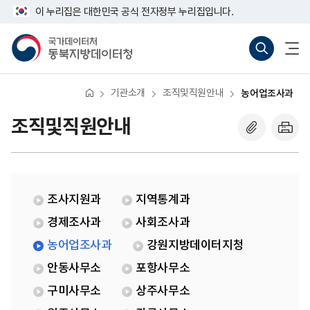
반
농
너
이 누리집은 대한민국 공식 전자정부 누리집입니다.
복
어
비
영
업
767px
국
통
전
역
조
이
가
합
체
건
사
하
데
검
메
너
과
이
색
뉴
뛰
터
바
열
기
처
로
기
기관소개
조직및직원안내
농어업조사과
동
가
북
기
지
(새
조직및직원안내
방
창
데
열
이
기)
터
청
조사지원과
지역통계과
경제조사과
사회조사과
농어업조사과
강원지방데이터지청
안동사무소
포항사무소
구미사무소
상주사무소