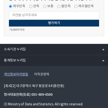
매우만족
만족
보통
불만족
매우불만족
*
0
/200자 이내
열
소속기관 누리집
기
열
통계정보 누리집
기
개인정보처리방침
저작권정책
[41422] 대구광역시 북구 동암로 64 (동천동)
청사대표전화(유료)
053-609-6500
ⓒ Ministry of Data and Statistics. All rights reserved.