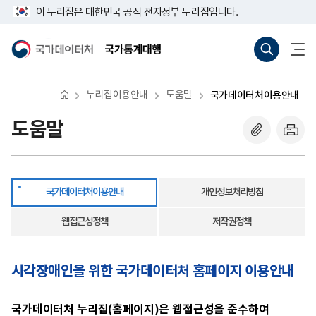
반
국
너
이 누리집은 대한민국 공식 전자정부 누리집입니다.
복
가
비
영
데
767px
통
전
역
이
이
합
체
국
국
건
터
하
검
메
가
가
너
처
색
뉴
데
통
뛰
이
바
열
이
계
기
용
로
기
터
대
안
누리집이용안내
도움말
국가데이터처이용안내
가
처
행
내
기
(새
도움말
창
열
기)
국가데이터처이용안내
개인정보처리방침
웹접근성정책
저작권정책
시각장애인을 위한 국가데이터처 홈페이지 이용안내
국가데이터처 누리집(홈페이지)은 웹접근성을 준수하여