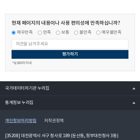
현재 페이지의 내용이나 사용 편의성에 만족하십니까?
매우만족
만족
보통
불만족
매우불만족
*
0
/200자 이내
열
국가데이터처기관 누리집
기
열
통계정보 누리집
기
개인정보처리방침
저작권정책
[35208] 대전광역시 서구 청사로 189 (둔산동, 정부대전청사 3동)