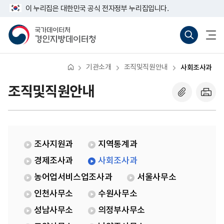
반
사
너
이 누리집은 대한민국 공식 전자정부 누리집입니다.
복
회
비
영
조
767px
국
통
전
역
사
이
가
합
체
건
과
하
데
검
메
너
이
색
뉴
뛰
터
바
열
기
처
로
기
기관소개
조직및직원안내
사회조사과
경
가
인
기
지
(새
조직및직원안내
방
창
데
열
이
기)
터
청
조사지원과
지역통계과
경제조사과
사회조사과
농어업서비스업조사과
서울사무소
인천사무소
수원사무소
성남사무소
의정부사무소