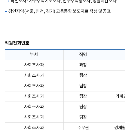
특별조사 : 가구주택기초조사, 인구주택총조사, 생활시간조사
경인지역(서울, 인천, 경기) 고용동향 보도자료 작성 및 공표
직원전화번호
부서
직명
사회조사과
과장
사회조사과
팀장
사회조사과
팀장
사회조사과
팀장
가계2팀
사회조사과
팀장
사회조사과
팀장
사회조사과
주무관
경제활동