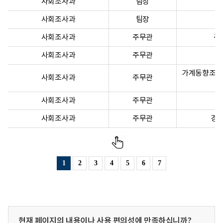
사회조사과
팀장
사회조사과
팀장
사회조사과
주무관
주
사회조사과
주무관
가계동향조사(
사회조사과
주무관
사회조사과
주무관
사회조사과
주무관
경제
1
2
3
4
5
6
7
현재 페이지의 내용이나 사용 편의성에 만족하십니까?