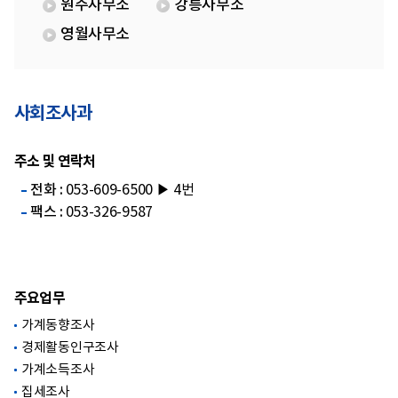
원주사무소
강릉사무소
영월사무소
사회조사과
주소 및 연락처
전화 :
053-609-6500 ▶ 4번
팩스 :
053-326-9587
주요업무
가계동향조사
경제활동인구조사
가계소득조사
집세조사