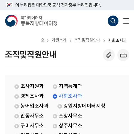
반
사
너
이 누리집은 대한민국 공식 전자정부 누리집입니다.
복
회
비
영
조
767px
국
통
전
역
사
이
가
합
체
건
과
하
데
검
메
너
이
색
뉴
뛰
터
바
열
기
처
로
기
기관소개
조직및직원안내
사회조사과
동
가
북
기
지
(새
조직및직원안내
방
창
데
열
이
기)
터
청
조사지원과
지역통계과
경제조사과
사회조사과
농어업조사과
강원지방데이터지청
안동사무소
포항사무소
구미사무소
상주사무소