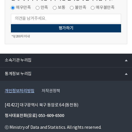
매우만족
만족
보통
불만족
매우불만족
*
0
/200자 이내
열
소속기관 누리집
기
열
통계정보 누리집
기
개인정보처리방침
저작권정책
[41422] 대구광역시 북구 동암로 64 (동천동)
청사대표전화(유료)
053-609-6500
ⓒ Ministry of Data and Statistics. All rights reserved.