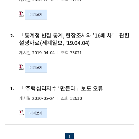
게시일
조회
안
정
세"라
미리보기
고
인
「통
용
「통계청 빈집 통계, 현장조사와 '16배 차'」관련
계
2
한
청
설명자료(세계일보, '19.04.04)
통
빈
2019-04-04
73021
게시일
조회
계,
집
엉
통
터
미리보기
계,
리
현
였
장
「‘주
다.」
조
「‘주택심리지수 ’ 만든다」보도 오류
택
1
(한
사
심
2010-05-24
12610
게시일
조회
국
와
리
경
'16
지
제,
미리보기
배
수
‘20.12.13.
차'」
’
(일))
관
만
기
련
든
1
사