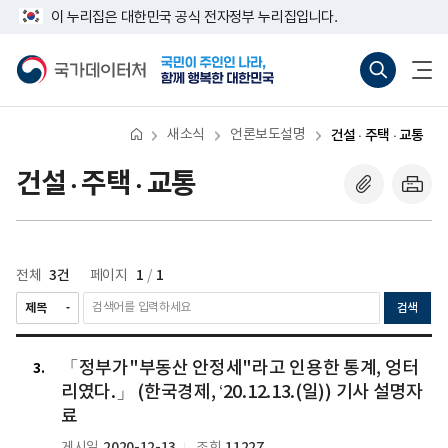
반
너
이 누리집은 대한민국 공식 전자정부 누리집입니다.
복
비
영
767px
국
통
전
역
이
가
합
체
건
하
데
검
메
너
이
색
뉴
뛰
터
바
열
기
처
로
기
새소식
언론보도설명
건설 · 주택 · 교통
가
기
(새
건설 · 주택 · 교통
창
열
기)
3건
1
1
전체
페이지
/
검색
「정
「정부가"부동산 안정세"라고 인용한 통계, 엉터
부
3
가"부
리였다.」 (한국경제, ‘20.12.13.(일)) 기사 설명자
동
료
산
2020-12-13
11227