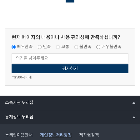
설
다」
설
명
보
명
자
도
자
료
오
료
(세
류
의
계
의
현재 페이지의 내용이나 사용 편의성에 만족하십니까?
hwp
일
hwp
파
보,
매우만족
만족
보통
불만족
매우불만족
파
일
'19.04.04)
일
의
hwp
파
*
0
/200자 이내
일
열
소속기관 누리집
기
열
통계정보 누리집
기
개인정보처리방침
누리집이용안내
저작권정책