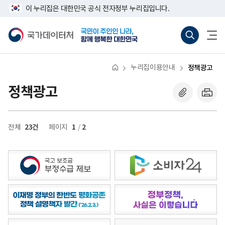
반
너
이 누리집은 대한민국 공식 전자정부 누리집입니다.
복
비
영
767px
국
통
전
역
이
가
합
체
건
하
데
검
메
너
이
색
뉴
뛰
터
바
열
기
처
로
기
누리집이용안내
정책광고
가
기
(새
정책광고
창
열
기)
23건
1
2
전체
페이지
/